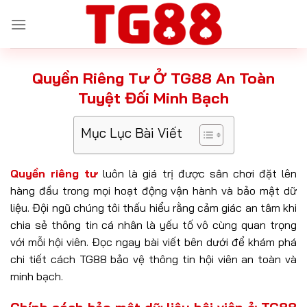
Bỏ
qua
nội
dung
Quyền Riêng Tư Ở TG88 An Toàn
Tuyệt Đối Minh Bạch
Mục Lục Bài Viết
Quyền riêng tư
luôn là giá trị được sân chơi đặt lên
hàng đầu trong mọi hoạt động vận hành và bảo mật dữ
liệu. Đội ngũ chúng tôi thấu hiểu rằng cảm giác an tâm khi
chia sẻ thông tin cá nhân là yếu tố vô cùng quan trọng
với mỗi hội viên. Đọc ngay bài viết bên dưới để khám phá
chi tiết cách TG88 bảo vệ thông tin hội viên an toàn và
minh bạch.