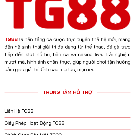
TG88
là nền tảng cá cược trực tuyến thế hệ mới, mang
đến hệ sinh thái giải trí đa dạng từ thể thao, đá gà trực
tiếp đến slot nổ hũ, bắn cá và casino live. Trải nghiệm
mượt mà, hình ảnh chân thực, giúp người chơi tận hưởng
cảm giác giải trí đỉnh cao mọi lúc, mọi nơi.
TRUNG TÂM HỖ TRỢ
Liên Hệ TG88
Giấy Phép Hoạt Động TG88
Chính Sách Bảo Mật TG88