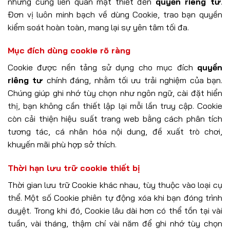
nhưng cũng liên quan mật thiết đến
quyền riêng tư
.
Đơn vị luôn minh bạch về dùng Cookie, trao bạn quyền
kiểm soát hoàn toàn, mang lại sự yên tâm tối đa.
Mục đích dùng cookie rõ ràng
Cookie được nền tảng sử dụng cho mục đích
quyền
riêng tư
chính đáng, nhằm tối ưu trải nghiệm của bạn.
Chúng giúp ghi nhớ tùy chọn như ngôn ngữ, cài đặt hiển
thị, bạn không cần thiết lập lại mỗi lần truy cập. Cookie
còn cải thiện hiệu suất trang web bằng cách phân tích
tương tác, cá nhân hóa nội dung, đề xuất trò chơi,
khuyến mãi phù hợp sở thích.
Thời hạn lưu trữ cookie thiết bị
Thời gian lưu trữ Cookie khác nhau, tùy thuộc vào loại cụ
thể. Một số Cookie phiên tự động xóa khi bạn đóng trình
duyệt. Trong khi đó, Cookie lâu dài hơn có thể tồn tại vài
tuần, vài tháng, thậm chí vài năm để ghi nhớ tùy chọn