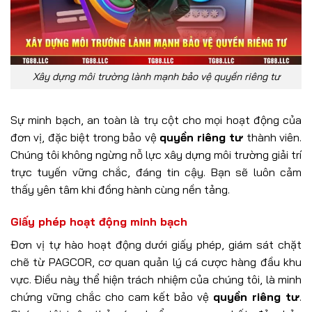
Xây dựng môi trường lành mạnh bảo vệ quyền riêng tư
Sự minh bạch, an toàn là trụ cột cho mọi hoạt động của
đơn vị, đặc biệt trong bảo vệ
quyền riêng tư
thành viên.
Chúng tôi không ngừng nỗ lực xây dựng môi trường giải trí
trực tuyến vững chắc, đáng tin cậy. Bạn sẽ luôn cảm
thấy yên tâm khi đồng hành cùng nền tảng.
Giấy phép hoạt động minh bạch
Đơn vị tự hào hoạt động dưới giấy phép, giám sát chặt
chẽ từ PAGCOR, cơ quan quản lý cá cược hàng đầu khu
vực. Điều này thể hiện trách nhiệm của chúng tôi, là minh
chứng vững chắc cho cam kết bảo vệ
quyền riêng tư
.