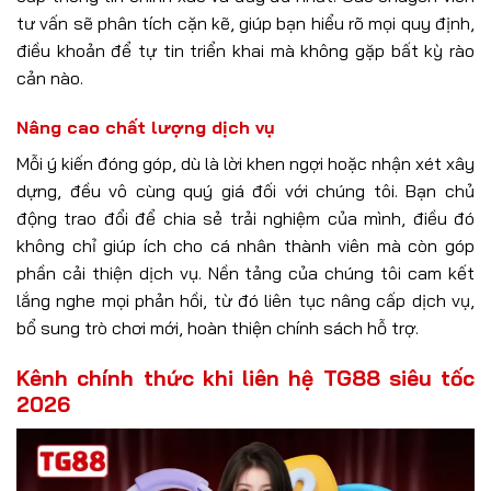
tư vấn sẽ phân tích cặn kẽ, giúp bạn hiểu rõ mọi quy định,
điều khoản để tự tin triển khai mà không gặp bất kỳ rào
cản nào.
Nâng cao chất lượng dịch vụ
Mỗi ý kiến đóng góp, dù là lời khen ngợi hoặc nhận xét xây
dựng, đều vô cùng quý giá đối với chúng tôi. Bạn chủ
động trao đổi để chia sẻ trải nghiệm của mình, điều đó
không chỉ giúp ích cho cá nhân thành viên mà còn góp
phần cải thiện dịch vụ. Nền tảng của chúng tôi cam kết
lắng nghe mọi phản hồi, từ đó liên tục nâng cấp dịch vụ,
bổ sung trò chơi mới, hoàn thiện chính sách hỗ trợ.
Kênh chính thức khi liên hệ TG88 siêu tốc
2026