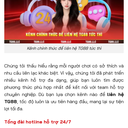
Kênh chính thức để liên hệ TG88 tức thì
Chúng tôi thấu hiểu rằng mỗi người chơi có sở thích và
nhu cầu liên lạc khác biệt. Vì vậy, chúng tôi đã phát triển
nhiều kênh hỗ trợ đa dạng, giúp bạn luôn tìm được
phương thức phù hợp nhất để kết nối với team hỗ trợ
chuyên nghiệp. Dù bạn lựa chọn kênh nào để
liên hệ
TG88
, tốc độ luôn là ưu tiên hàng đầu, mang lại sự tiện
lợi tối đa.
Tổng đài hotline hỗ trợ 24/7