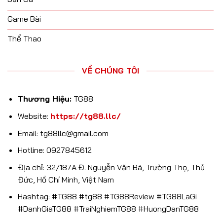
Game Bài
Thể Thao
VỀ CHÚNG TÔI
Thương Hiệu:
TG88
Website:
https://tg88.llc/
Email:
tg88llc@gmail.com
Hotline: 0927845612
Địa chỉ: 32/187A Đ. Nguyễn Văn Bá, Trường Thọ, Thủ
Đức, Hồ Chí Minh, Việt Nam
Hashtag: #TG88 #tg88 #TG88Review #TG88LaGi
#DanhGiaTG88 #TraiNghiemTG88 #HuongDanTG88