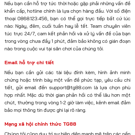
Nếu bạn cần hỗ trợ tức thời hoặc gặp phải những vấn đề
khẩn cấp, hotline chính là lựa chọn hàng đầu. Với số điện
thoại 0868.123.456, bạn có thể gọi trực tiếp bất cứ lúc
nào: Ngày, đêm, cuối tuần hay lễ tết. Team chuyên viên
túc trực 24/7, cam kết phản hồi và xử lý vấn đề của bạn
trong vòng chưa đầy 1 phút, đảm bảo không có gián đoạn
nào trong cuộc vui tại sân chơi của chúng tôi.
Email hỗ trợ chi tiết
Nếu bạn cần gửi các tài liệu đính kèm, hình ảnh minh
chứng hoặc trình bày một vấn đề phức tạp, yêu cầu chi
tiết, gửi email đến
support@tg88.com
là lựa chọn phù
hợp nhất. Mặc dù thời gian phản hồi có thể lâu hơn một
chút, thường trong vòng 1-2 giờ làm việc, kênh email đảm
bảo mọi thông tin được ghi lại rõ ràng.
Mạng xã hội chính thức TG88
Chúng tôi cũng duy trì sự hiện diện mạnh mẽ trên các nền