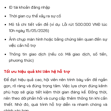
ID tài khoản đăng nhập
Thời gian cụ thể xảy ra sự cố
Mô tả chi tiết vấn đề (ví dụ: Lỗi rút 500.000 VNĐ lúc
10h ngày 15/05/2026)
Ảnh chụp màn hình hoặc bằng chứng liên quan đến sự
việc cần hỗ trợ
Thông tin giao dịch (nếu có: Mã giao dịch, số tiền,
phương thức)
Tối ưu hiệu quả khi liên hệ hỗ trợ
Để đạt hiệu quả cao, hội viên nên trình bày vấn đề ngắn
gọn, rõ ràng và đúng trọng tâm. Việc lựa chọn đúng kênh
phù hợp sẽ giúp tiết kiệm thời gian đáng kể. Đồng thời,
nên theo dõi phản hồi và cung cấp thêm thông tin khi cần
thiết. Nhờ đó, quá trình hỗ trợ diễn ra nhanh chóng và
chính xác hơn.