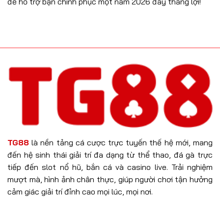
để hỗ trợ bạn chinh phục một năm 2026 đầy thắng lợi!
TG88
là nền tảng cá cược trực tuyến thế hệ mới, mang
đến hệ sinh thái giải trí đa dạng từ thể thao, đá gà trực
tiếp đến slot nổ hũ, bắn cá và casino live. Trải nghiệm
mượt mà, hình ảnh chân thực, giúp người chơi tận hưởng
cảm giác giải trí đỉnh cao mọi lúc, mọi nơi.