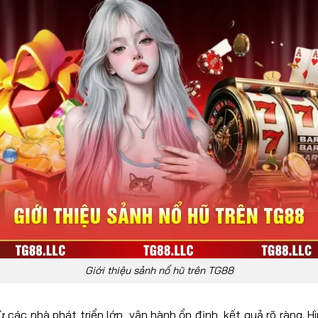
Giới thiệu sảnh nổ hũ trên TG88
 các nhà phát triển lớn, vận hành ổn định, kết quả rõ ràng. H