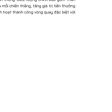
mỗi chiến thắng, tăng giá trị tiền thưởng
ch hoạt thành công vòng quay đặc biệt với