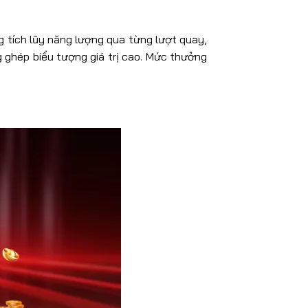
 tích lũy năng lượng qua từng lượt quay,
g ghép biểu tượng giá trị cao. Mức thưởng