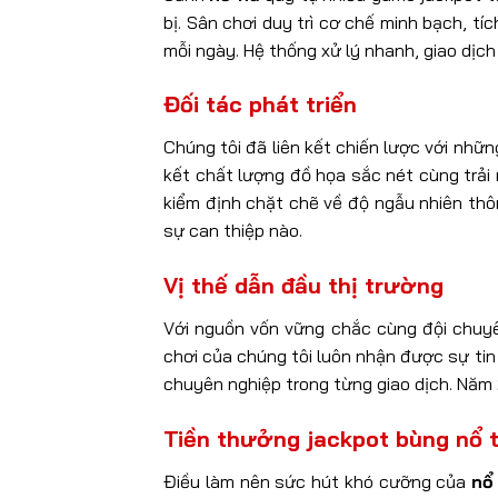
bị. Sân chơi duy trì cơ chế minh bạch, tí
mỗi ngày. Hệ thống xử lý nhanh, giao dịch
Đối tác phát triển
Chúng tôi đã liên kết chiến lược với nh
kết chất lượng đồ họa sắc nét cùng trải
kiểm định chặt chẽ về độ ngẫu nhiên th
sự can thiệp nào.
Vị thế dẫn đầu thị trường
Với nguồn vốn vững chắc cùng đội chuyên
chơi của chúng tôi luôn nhận được sự tin
chuyên nghiệp trong từng giao dịch. Năm 
Tiền thưởng jackpot bùng nổ t
Điều làm nên sức hút khó cưỡng của
nổ