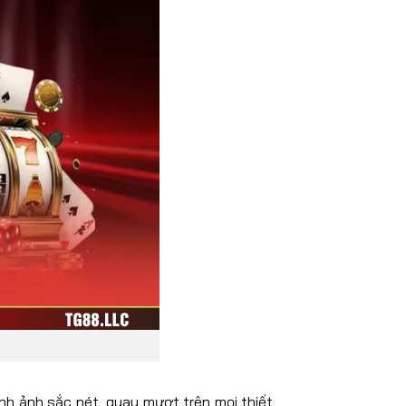
ình ảnh sắc nét, quay mượt trên mọi thiết