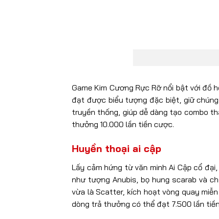
Game Kim Cương Rực Rỡ nổi bật với đồ họa
đạt được biểu tượng đặc biệt, giữ chúng
truyền thống, giúp dễ dàng tạo combo thắ
thưởng 10.000 lần tiền cược.
Huyền thoại ai cập
Lấy cảm hứng từ văn minh Ai Cập cổ đại,
như tượng Anubis, bọ hung scarab và ch
vừa là Scatter, kích hoạt vòng quay miễ
dòng trả thưởng có thể đạt 7.500 lần tiề