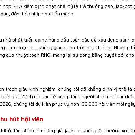
ch hợp RNG kiểm định chặt chẽ, tỷ lệ trả thưởng cao, jackpot gi
 gọn, đảm bảo nhịp chơi liền mạch.
ững nhà phát triển game hàng đầu toàn cầu để xây dựng sảnh 
 nghiệm mượt mà, không gián đoạn trên mọi thiết bị. Những đ
ông qua thuật toán RNG, mang lại sự công bằng tuyệt đối cho
 trách giàu kinh nghiệm, chúng tôi đã khẳng định vị thế là 
 tưởng và đánh giá cao từ cộng đồng người chơi, nhờ cam kết 
2026, chúng tôi dự kiến phục vụ hơn 100.000 hội viên mỗi ngày
hu hút hội viên
 hũ
ở đây chính là những giải jackpot khổng lồ, thường xuyê