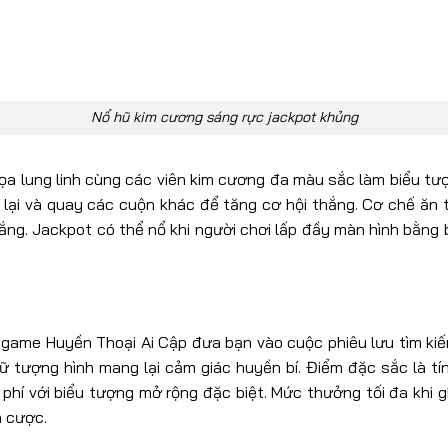
Nổ hũ kim cương sáng rực jackpot khủng
 lung linh cùng các viên kim cương đa màu sắc làm biểu tượn
 lại và quay các cuộn khác để tăng cơ hội thắng. Cơ chế ăn
ng. Jackpot có thể nổ khi người chơi lấp đầy màn hình bằng 
 game Huyền Thoại Ai Cập đưa bạn vào cuộc phiêu lưu tìm kiế
ữ tượng hình mang lại cảm giác huyền bí. Điểm đặc sắc là tí
n phí với biểu tượng mở rộng đặc biệt. Mức thưởng tối đa khi
n cược.